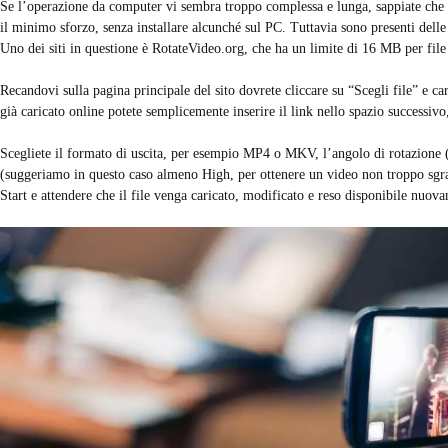
Se l’operazione da computer vi sembra troppo complessa e lunga, sappiate che t
il minimo sforzo, senza installare alcunché sul PC. Tuttavia sono presenti delle 
Uno dei siti in questione è RotateVideo.org, che ha un limite di 16 MB per file 
Recandovi sulla pagina principale del sito dovrete cliccare su “Scegli file” e car
già caricato online potete semplicemente inserire il link nello spazio successiv
Scegliete il formato di uscita, per esempio MP4 o MKV, l’angolo di rotazione (9
(suggeriamo in questo caso almeno High, per ottenere un video non troppo sgra
Start e attendere che il file venga caricato, modificato e reso disponibile nuov