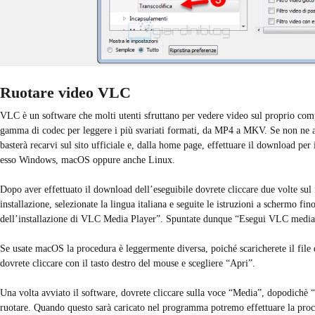
Ruotare video VLC
VLC è un software che molti utenti sfruttano per vedere video sul proprio compu
gamma di codec per leggere i più svariati formati, da MP4 a MKV. Se non ne av
basterà recarvi sul sito ufficiale e, dalla home page, effettuare il download per
esso Windows, macOS oppure anche Linux.
Dopo aver effettuato il download dell’eseguibile dovrete cliccare due volte sul f
installazione, selezionate la lingua italiana e seguite le istruzioni a schermo 
dell’installazione di VLC Media Player”. Spuntate dunque “Esegui VLC media 
Se usate macOS la procedura è leggermente diversa, poiché scaricherete il file 
dovrete cliccare con il tasto destro del mouse e scegliere “Apri”.
Una volta avviato il software, dovrete cliccare sulla voce “Media”, dopodichè “
ruotare. Quando questo sarà caricato nel programma potremo effettuare la proce