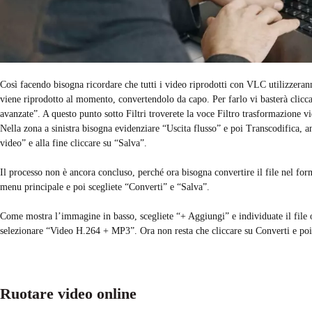
Così facendo bisogna ricordare che tutti i video riprodotti con VLC utilizzeran
viene riprodotto al momento, convertendolo da capo. Per farlo vi basterà clicc
avanzate”. A questo punto sotto Filtri troverete la voce Filtro trasformazione vid
Nella zona a sinistra bisogna evidenziare “Uscita flusso” e poi Transcodifica, a
video” e alla fine cliccare su “Salva”.
Il processo non è ancora concluso, perché ora bisogna convertire il file nel f
menu principale e poi scegliete “Converti” e “Salva”.
Come mostra l’immagine in basso, scegliete “+ Aggiungi” e individuate il file 
selezionare “Video H.264 + MP3”. Ora non resta che cliccare su Converti e poi
Ruotare video online