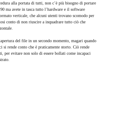
dura alla portata di tutti, non c’è più bisogno di portare
 ma avete in tasca tutto l’hardware e il software
formato verticale, che alcuni utenti trovano scomodo per
si conto di non riuscire a inquadrare tutto ciò che
zontale.
ll’apertura del file in un secondo momento, magari quando
ci si rende conto che è praticamente storto. Ciò rende
i, per evitare non solo di essere bollati come incapaci
trato.