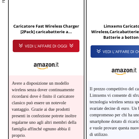
Caricatore Fast Wireless Charger
Limxems Caricat
[2Pack] caricabatterie a...
Wireless,Caricabatterie
Batterie a bottone
VEDI L'AFFARE DI OGGI
VEDI L'AFFARE DI 
Avere a disposizione un modello
Il prezzo competitivo del ca
wireless senza dover continuamente
Limxems vi consente di sfru
ricordarsi dove è finito il caricatore
tecnologia wireless senza s
classico può essere un notevole
svariate decine di euro. Un
vantaggio. Grazie ai due prodotti
compromesso per chi ha un
presenti in confezione potrete inoltre
smartphone dotato di ricaric
regalarne uno agli altri membri della
e vuole provare questa nuov
famiglia affinché ognuno abbia il
di utilizzo.
proprio.