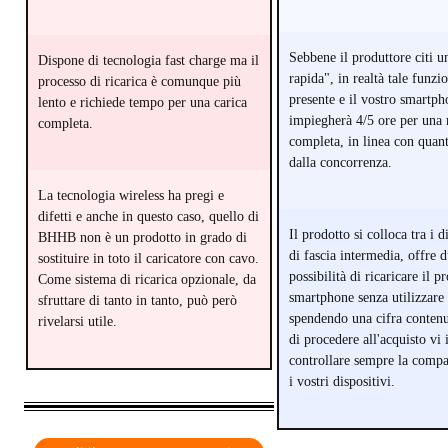
Sebbene il produttore citi u
Dispone di tecnologia fast charge ma il
rapida", in realtà tale funzi
processo di ricarica è comunque più
presente e il vostro smartph
lento e richiede tempo per una carica
impiegherà 4/5 ore per una 
completa.
completa, in linea con quant
dalla concorrenza.
La tecnologia wireless ha pregi e
difetti e anche in questo caso, quello di
Il prodotto si colloca tra i d
BHHB non è un prodotto in grado di
di fascia intermedia, offre 
sostituire in toto il caricatore con cavo.
possibilità di ricaricare il p
Come sistema di ricarica opzionale, da
smartphone senza utilizzare
sfruttare di tanto in tanto, può però
spendendo una cifra conten
rivelarsi utile.
di procedere all'acquisto vi
controllare sempre la compat
i vostri dispositivi.