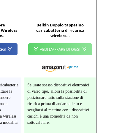
ore
Belkin Doppio tappetino
 Wireless
caricabatteria di ricarica
...
wireless...
OGGI
VEDI L'AFFARE DI OGGI
ricabatterie
Se usate spesso dispositivi elettronici
ttare la
di vario tipo, allora la possibilità di
pendere
posizionare tutto sulla stazione di
 buon
ricarica prima di andare a letto e
o
svegliarsi al mattino con i dispositivi
a wireless
carichi è una comodità da non
a modalità
sottovalutare.