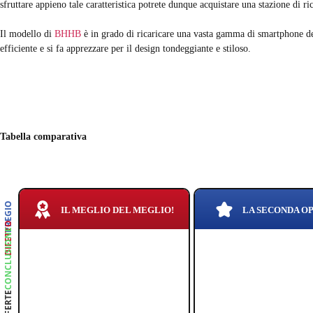
sfruttare appieno tale caratteristica potrete dunque acquistare una stazione di ri
Il modello di
BHHB
è in grado di ricaricare una vasta gamma di smartphone de
efficiente e si fa apprezzare per il design tondeggiante e stiloso.
Tabella comparativa
PREGIO
IL MEGLIO DEL MEGLIO!
LA SECONDA O
DIFETTO
CONCLUSIONE
OFFERTE