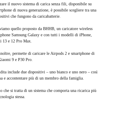
zzare il nuovo sistema di carica senza fili, disponibile su
rtphone di nuova generazione, è possibile scegliere tra una
sitivi che fungono da caricabatterie.
oviamo quello proposto da BHHB, un caricatore wireless
phone Samsung Galaxy e con tutti i modelli di iPhone,
ti 13 e 12 Pro Max.
inoltre, permette di caricare le Airpods 2 e smartphone di
Xiaomi 9 e P30 Pro.
dita include due dispositivi – uno bianco e uno nero – così
esa e accontentare più di un membro della famiglia.
no che si tratta di un sistema che comporta una ricarica più
cnologia stessa.