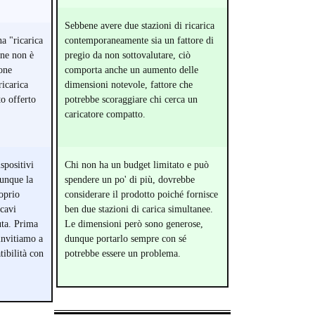
Sebbene avere due stazioni di ricarica
na "ricarica
contemporaneamente sia un fattore di
one non è
pregio da non sottovalutare, ciò
one
comporta anche un aumento delle
ricarica
dimensioni notevole, fattore che
o offerto
potrebbe scoraggiare chi cerca un
caricatore compatto.
ispositivi
Chi non ha un budget limitato e può
dunque la
spendere un po' di più, dovrebbe
roprio
considerare il prodotto poiché fornisce
 cavi
ben due stazioni di carica simultanee.
uta. Prima
Le dimensioni però sono generose,
 invitiamo a
dunque portarlo sempre con sé
ibilità con
potrebbe essere un problema.