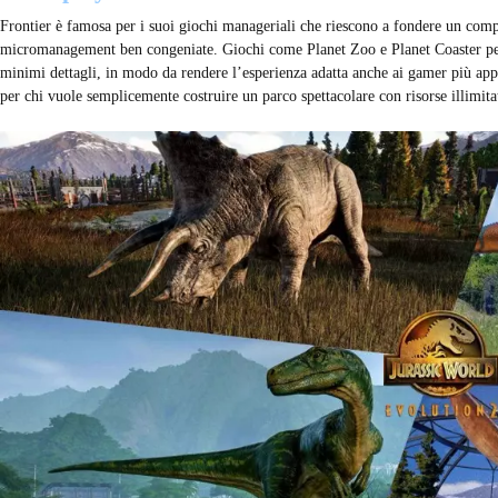
Frontier è famosa per i suoi giochi manageriali che riescono a fondere un com
micromanagement ben congeniate. Giochi come Planet Zoo e Planet Coaster perm
minimi dettagli, in modo da rendere l’esperienza adatta anche ai gamer più appa
per chi vuole semplicemente costruire un parco spettacolare con risorse illimita