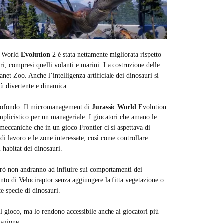
ic World
Evolution
2 è stata nettamente migliorata rispetto
uri, compresi quelli volanti e marini. La costruzione delle
lanet Zoo. Anche l’intelligenza artificiale dei dinosauri si
più divertente e dinamica.
o profondo. Il micromanagement di
Jurassic World
Evolution
mplicistico per un manageriale. I giocatori che amano le
 meccaniche che in un gioco Frontier ci si aspettava di
di lavoro e le zone interessate, così come controllare
 habitat dei dinosauri.
 però non andranno ad influire sui comportamenti dei
into di Velociraptor senza aggiungere la fitta vegetazione o
e specie di dinosauri.
 gioco, ma lo rendono accessibile anche ai giocatori più
 azione.