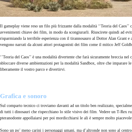
Il gameplay viene reso un filo più frizzante dalla modalità ‘‘Teoria del Caos’’ c
avvenimenti chiave dei film, in modo da scongiurarli. Riuscirete quindi ad evita
risparmiando la terribile esperienza con il tirannosauro al Dottor Alan Grant e 
vengono narrati da alcuni attori protagonisti dei film come il mitico Jeff Go
‘’Teoria del Caos’’ è una modalità divertente che farà sicuramente breccia nel c
sbloccare diverse ambientazioni per la modalità Sandbox, oltre che imparare le
liberamente il vostro parco e divertirvi.
Grafica e sonoro
Sul comparto tecnico ci troviamo davanti ad un titolo ben realizzato, specialme
di tutti i dinosauri che rispecchiano lo stile visivo dei film. Vedere un T-Rex r
pteranodonte appollaiarsi per poi mordicchiarsi le ali è sempre molto piacevole
Sono un po’ meno carini i personaggi umani, ma d’altronde non sono al centro 