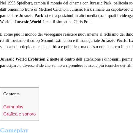
Nel 1993 Spielberg cambia il mondo del cinema con Jurassic Park, pellicola spett
dall’omonimo libro di Michael Crichton. Jurassic Park rimane un capolavoro del
particolare
Jurassic Park 2
) e trasposizioni in altri media (tra i quali i vide
World e
Jurassic World 2
con il simpatico Chris Pratt.
E come può il mondo dei videogame resistere nuovamente al richiamo dei dinosa
rettili troviamo il co-op Second Extinction e il manageriale
Jurassic World E
stato accolto tiepidamente da critica e pubblico, ma questo non ha certo impedit
Jurassic World Evolution 2
mette al centro dell’attenzione i dinosauri, permet
partecipare a diverse sfide che vanno a riprendere le scene più iconiche dei film
Contents
Gameplay
Grafica e sonoro
Gameplay