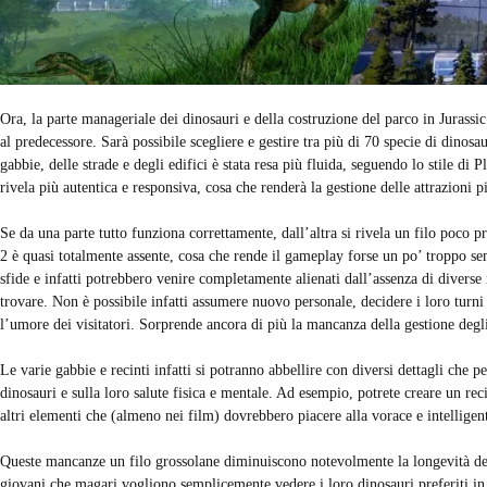
Ora, la parte manageriale dei dinosauri e della costruzione del parco in Jurass
al predecessore. Sarà possibile scegliere e gestire tra più di 70 specie di dinosa
gabbie, delle strade e degli edifici è stata resa più fluida, seguendo lo stile di P
rivela più autentica e responsiva, cosa che renderà la gestione delle attrazioni 
Se da una parte tutto funziona correttamente, dall’altra si rivela un filo poc
2 è quasi totalmente assente, cosa che rende il gameplay forse un po’ troppo se
sfide e infatti potrebbero venire completamente alienati dall’assenza di diverse
trovare. Non è possibile infatti assumere nuovo personale, decidere i loro turni 
l’umore dei visitatori. Sorprende ancora di più la mancanza della gestione degli
Le varie gabbie e recinti infatti si potranno abbellire con diversi dettagli che
dinosauri e sulla loro salute fisica e mentale. Ad esempio, potrete creare un rec
altri elementi che (almeno nei film) dovrebbero piacere alla vorace e intelligent
Queste mancanze un filo grossolane diminuiscono notevolmente la longevità del
giovani che magari vogliono semplicemente vedere i loro dinosauri preferiti in