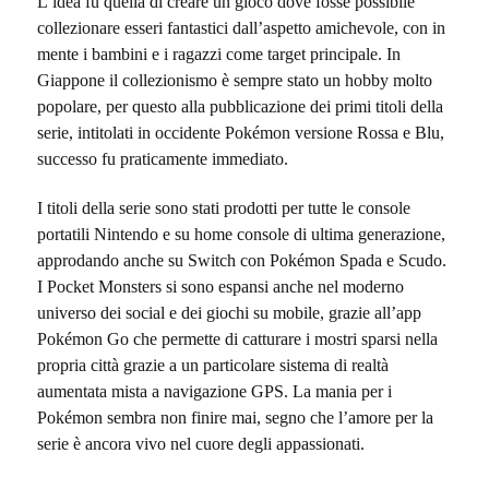
L’idea fu quella di creare un gioco dove fosse possibile
collezionare esseri fantastici dall’aspetto amichevole, con in
mente i bambini e i ragazzi come target principale. In
Giappone il collezionismo è sempre stato un hobby molto
popolare, per questo alla pubblicazione dei primi titoli della
serie, intitolati in occidente Pokémon versione Rossa e Blu,
successo fu praticamente immediato.
I titoli della serie sono stati prodotti per tutte le console
portatili Nintendo e su home console di ultima generazione,
approdando anche su Switch con Pokémon Spada e Scudo.
I Pocket Monsters si sono espansi anche nel moderno
universo dei social e dei giochi su mobile, grazie all’app
Pokémon Go che permette di catturare i mostri sparsi nella
propria città grazie a un particolare sistema di realtà
aumentata mista a navigazione GPS. La mania per i
Pokémon sembra non finire mai, segno che l’amore per la
serie è ancora vivo nel cuore degli appassionati.