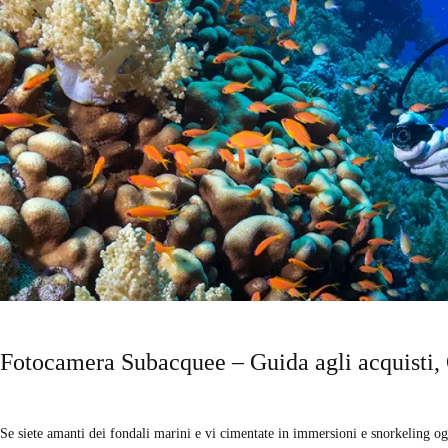
Fotocamera Subacquee – Guida agli acquisti,
Se siete amanti dei fondali marini e vi cimentate in immersioni e snorkeling ogn