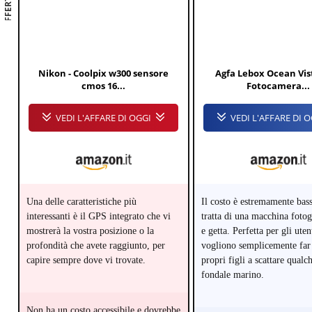
OFFERTE
Nikon - Coolpix w300 sensore
Agfa Lebox Ocean Vist
cmos 16...
Fotocamera...
VEDI L'AFFARE DI OGGI
VEDI L'AFFARE DI 
Una delle caratteristiche più
Il costo è estremamente bass
interessanti è il GPS integrato che vi
tratta di una macchina fotog
mostrerà la vostra posizione o la
e getta. Perfetta per gli uten
profondità che avete raggiunto, per
vogliono semplicemente far 
capire sempre dove vi trovate.
propri figli a scattare qualc
fondale marino.
Non ha un costo accessibile e dovrebbe