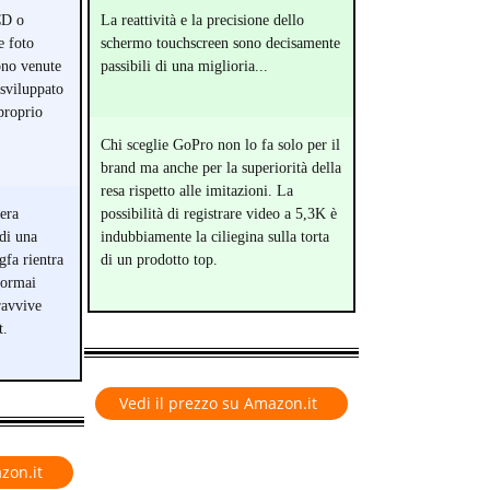
CD o
La reattività e la precisione dello
e foto
schermo touchscreen sono decisamente
ono venute
passibili di una miglioria...
 sviluppato
proprio
Chi sceglie GoPro non lo fa solo per il
brand ma anche per la superiorità della
resa rispetto alle imitazioni. La
era
possibilità di registrare video a 5,3K è
di una
indubbiamente la ciliegina sulla torta
gfa rientra
di un prodotto top.
 ormai
ravvive
t.
Vedi il prezzo su Amazon.it
zon.it