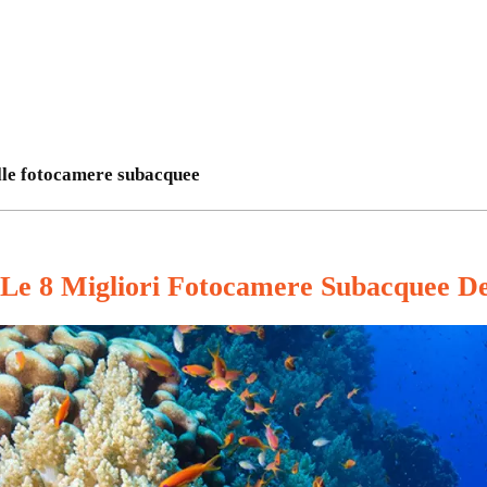
lle fotocamere subacquee
Le 8 Migliori Fotocamere Subacquee De