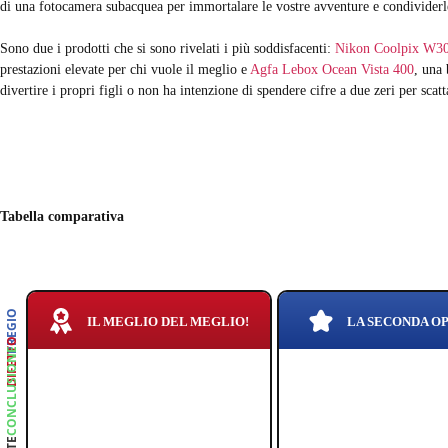
di una fotocamera subacquea per immortalare le vostre avventure e condividerle
Sono due i prodotti che si sono rivelati i più soddisfacenti:
Nikon Coolpix W3
prestazioni elevate per chi vuole il meglio e
Agfa Lebox Ocean Vista 400
, una
divertire i propri figli o non ha intenzione di spendere cifre a due zeri per scat
Tabella comparativa
PREGIO
IL MEGLIO DEL MEGLIO!
LA SECONDA O
DIFETTO
CONCLUSIONE