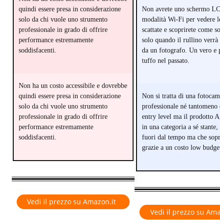
quindi essere presa in considerazione
Non avrete uno schermo L
solo da chi vuole uno strumento
modalità Wi-Fi per vedere l
professionale in grado di offrire
scattate e scoprirete come s
performance estremamente
solo quando il rullino verrà
soddisfacenti.
da un fotografo. Un vero e 
tuffo nel passato.
Non ha un costo accessibile e dovrebbe
quindi essere presa in considerazione
Non si tratta di una fotocam
solo da chi vuole uno strumento
professionale né tantomeno 
professionale in grado di offrire
entry level ma il prodotto A
performance estremamente
in una categoria a sé stante,
soddisfacenti.
fuori dal tempo ma che sop
grazie a un costo low budge
Vedi il prezzo su Amazon.it
Vedi il prezzo su Ama