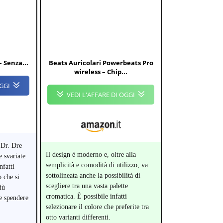
– Senza...
Beats Auricolari Powerbeats Pro
wireless – Chip...
OGGI
VEDI L'AFFARE DI OGGI
 Dr. Dre
Il design è moderno e, oltre alla
 svariate
semplicità e comodità di utilizzo, va
nfatti
sottolineata anche la possibilità di
 che si
scegliere tra una vasta palette
iù
cromatica. È possibile infatti
e spendere
selezionare il colore che preferite tra
otto varianti differenti.