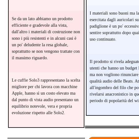
I materiali sono buoni ma l
Se da un lato abbiamo un prodotto
esercitata dagli auricolari su
efficiente e gradevole alla vista,
padiglione è un po' eccessiva
dall'altro i materiali di costruzione non
sentire soprattutto dopo qua
sono i più resistenti e in alcuni casi è
uso continuato.
un po' deludente la resa globale,
soprattutto se non vengono trattate con
il massimo riguardo.
Il prodotto si rivela adeguat
utenti che hanno un budget 
ma non vogliono rinunciare 
Le cuffie Solo3 rappresentano la scelta
qualità audio delle Beats. A
migliore per chi lavora con macchine
all'ingombro del filo che po
Apple, hanno sì un costo elevato ma
rivelarsi anacronistico in qu
dal punto di vista audio presentano un
periodo di popolarità del wi
equilibrio notevole, vera e propria
evoluzione rispetto alle Solo2.