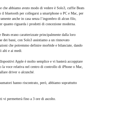
te che abbiamo avuto modo di vedere è Solo3, cuffie Beats
no il bluetooth per collegarsi a smartphone o PC e Mac, per
ramente anche in casa senza l’ingombro di alcun filo,
er quanto riguarda i prodotti di concezione moderna.
 Beats erano caratterizzate principalmente dalla loro
e dei bassi, con Solo3 assistiamo a un rinnovato
tazioni che potremmo definire morbide e bilanciate, dando
 alti e ai medi.
dispositivi Apple è molto semplice e vi basterà accoppiare
o la voce relativa nel centro di controllo di iPhone o Mac,
allare driver o alcunché.
nsumatori hanno riscontrato, però, abbiamo soprattutto
i vi permetterà fino a 3 ore di ascolto.