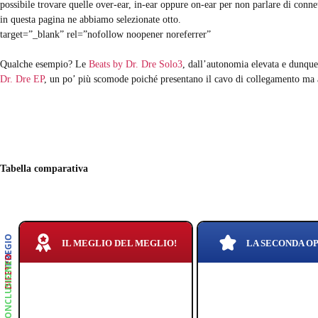
possibile trovare quelle over-ear, in-ear oppure on-ear per non parlare di connet
in questa pagina ne abbiamo selezionate otto.
target=”_blank” rel=”nofollow noopener noreferrer”
Qualche esempio? Le
Beats by Dr. Dre Solo3
, dall’autonomia elevata e dunque
Dr. Dre EP
, un po’ più scomode poiché presentano il cavo di collegamento ma
Tabella comparativa
PREGIO
IL MEGLIO DEL MEGLIO!
LA SECONDA O
DIFETTO
CONCLUSIONE