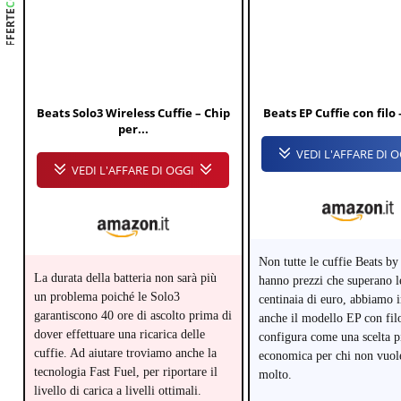
OFFERTE
Beats Solo3 Wireless Cuffie – Chip
Beats EP Cuffie con filo 
per...
VEDI L'AFFARE DI 
VEDI L'AFFARE DI OGGI
Non tutte le cuffie Beats by
La durata della batteria non sarà più
hanno prezzi che superano le
un problema poiché le Solo3
centinaia di euro, abbiamo i
garantiscono 40 ore di ascolto prima di
anche il modello EP con filo
dover effettuare una ricarica delle
configura come una scelta p
cuffie. Ad aiutare troviamo anche la
economica per chi non vuol
tecnologia Fast Fuel, per riportare il
molto.
livello di carica a livelli ottimali.