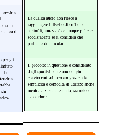
a pressione
La qualità audio non riesce a
l
raggiungere il livello di cuffie per
 e si fa
audiofili, tuttavia è comunque più che
lche ora di
soddisfacente se si considera che
parliamo di auricolari.
o per gli
Il prodotto in questione è considerato
limitato
dagli sportivi come uno dei più
alla
convincenti sul mercato grazie alla
ttenzione
semplicità e comodità di utilizzo anche
trebbe
mentre ci si sta allenando, sia indoor
esto
sia outdoor.
reless.