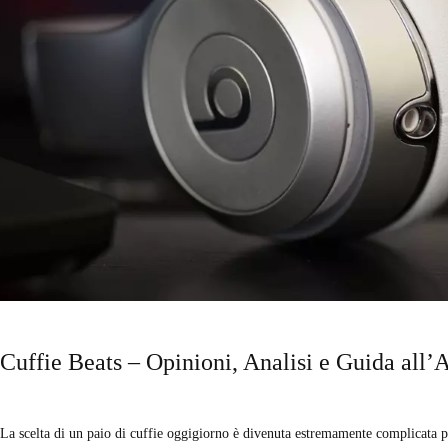
Cuffie Beats – Opinioni, Analisi e Guida all’
La scelta di un paio di cuffie oggigiorno è divenuta estremamente complicata po