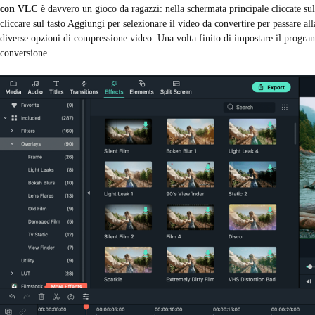
con VLC
è davvero un gioco da ragazzi: nella schermata principale cliccate s
cliccare sul tasto Aggiungi per selezionare il video da convertire per passare all
diverse opzioni di compressione video. Una volta finito di impostare il progra
conversione.