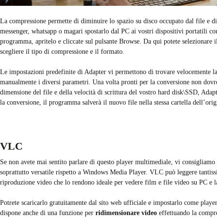
La compressione permette di diminuire lo spazio su disco occupato dal file e di
messenger, whatsapp o magari spostarlo dal PC ai vostri dispositivi portatili co
programma, apritelo e cliccate sul pulsante Browse. Da qui potete selezionare i
scegliere il tipo di compressione e il formato.
Le impostazioni predefinite di Adapter vi permettono di trovare velocemente la 
manualmente i diversi parametri. Una volta pronti per la conversione non dovret
dimensione del file e della velocità di scrittura del vostro hard disk\SSD, Ada
la conversione, il programma salverà il nuovo file nella stessa cartella dell’ori
VLC
Se non avete mai sentito parlare di questo player multimediale, vi consigliamo di
soprattutto versatile rispetto a Windows Media Player. VLC può leggere tantissi
riproduzione video che lo rendono ideale per vedere film e file video su PC e l
Potrete scaricarlo gratuitamente dal sito web ufficiale e impostarlo come player 
dispone anche di una funzione per
ridimensionare video
effettuando la compr