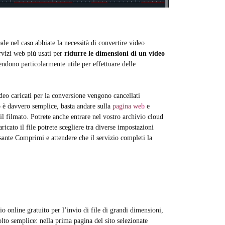
le nel caso abbiate la necessità di convertire video
rvizi web più usati per
ridurre le dimensioni di un video
rendono particolarmente utile per effettuare delle
ideo caricati per la conversione vengono cancellati
o è davvero semplice, basta andare sulla
pagina web
e
 il filmato. Potrete anche entrare nel vostro archivio cloud
icato il file potrete scegliere tra diverse impostazioni
lsante Comprimi e attendere che il servizio completi la
io online gratuito per l’invio di file di grandi dimensioni,
to semplice: nella prima pagina del sito selezionate