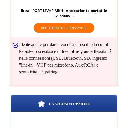
Ibiza - PORT12VHF-MKII - Altoparlante portatile
12"/700W...
Vedi Il Prezzo Su Amazon.it
Ideale anche per dare “voce” a chi si diletta con il
karaoke o si esibisce in live, offre grande flessibilità
nelle connessioni (USB, Bluetooth, SD, ingresso
"line-in", VHF per microfono, Aux/RCA) e
semplicità nel pairing.
LA SECONDA OPZIONE