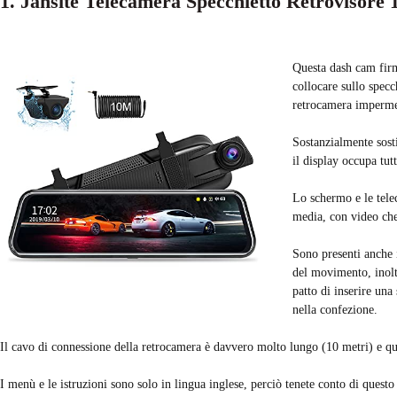
1. Jansite Telecamera Specchietto Retrovisore 
Questa dash cam firma
collocare sullo specc
retrocamera imperme
Sostanzialmente sosti
il display occupa tut
Lo schermo e le tele
media, con video che
Sono presenti anche i
del movimento, inoltr
patto di inserire un
nella confezione.
Il cavo di connessione della retrocamera è davvero molto lungo (10 metri) e qu
I menù e le istruzioni sono solo in lingua inglese, perciò tenete conto di questo