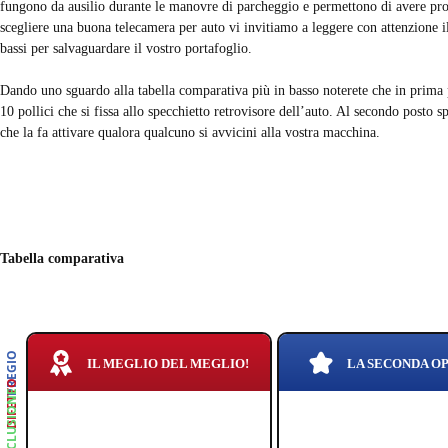
fungono da ausilio durante le manovre di parcheggio e permettono di avere pro
scegliere una buona telecamera per auto vi invitiamo a leggere con attenzione il 
bassi per salvaguardare il vostro portafoglio.
Dando uno sguardo alla tabella comparativa più in basso noterete che in prima 
10 pollici che si fissa allo specchietto retrovisore dell’auto. Al secondo posto s
che la fa attivare qualora qualcuno si avvicini alla vostra macchina.
Tabella comparativa
PREGIO
IL MEGLIO DEL MEGLIO!
LA SECONDA O
DIFETTO
CONCLUSIONE