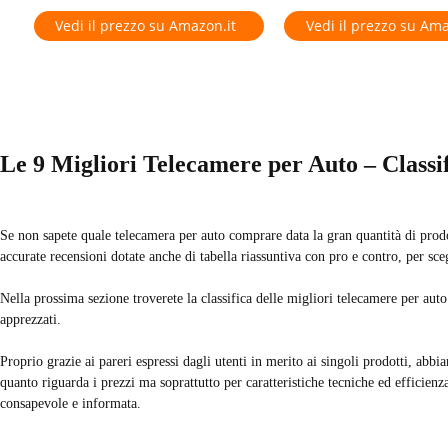
Vedi il prezzo su Amazon.it
Vedi il prezzo su Ama
Le 9 Migliori Telecamere per Auto – Classi
Se non sapete quale telecamera per auto comprare data la gran quantità di prodo
accurate recensioni dotate anche di tabella riassuntiva con pro e contro, per sce
Nella prossima sezione troverete la classifica delle migliori telecamere per aut
apprezzati.
Proprio grazie ai pareri espressi dagli utenti in merito ai singoli prodotti, ab
quanto riguarda i prezzi ma soprattutto per caratteristiche tecniche ed efficienz
consapevole e informata.