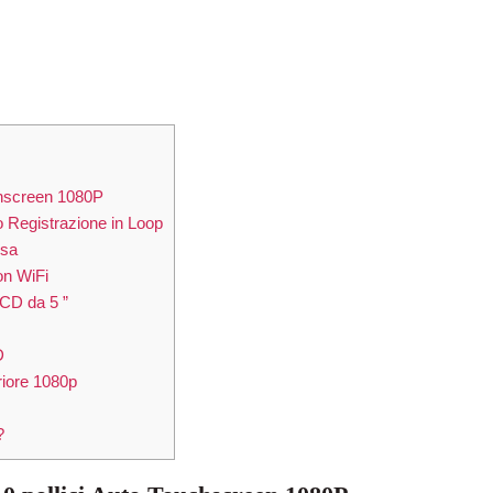
chscreen 1080P
 Registrazione in Loop
esa
on WiFi
CD da 5 ”
D
riore 1080p
?