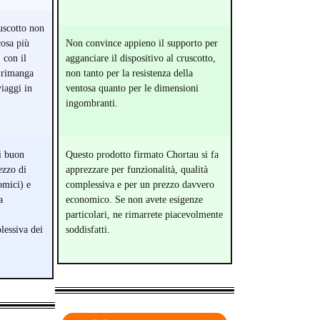
ruscotto non
cosa più
Non convince appieno il supporto per
 con il
agganciare il dispositivo al cruscotto,
 rimanga
non tanto per la resistenza della
viaggi in
ventosa quanto per le dimensioni
ingombranti.
i buon
Questo prodotto firmato Chortau si fa
ezzo di
apprezzare per funzionalità, qualità
omici) e
complessiva e per un prezzo davvero
a
economico. Se non avete esigenze
particolari, ne rimarrete piacevolmente
lessiva dei
soddisfatti.