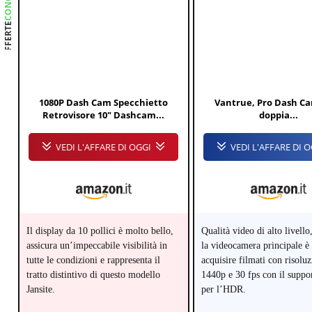
OFFERTE
1080P Dash Cam Specchietto
Vantrue, Pro Dash C
Retrovisore 10" Dashcam...
doppia...
VEDI L'AFFARE DI OGGI
VEDI L'AFFARE DI 
Il display da 10 pollici è molto bello,
Qualità video di alto livello
assicura un’impeccabile visibilità in
la videocamera principale è 
tutte le condizioni e rappresenta il
acquisire filmati con risoluz
tratto distintivo di questo modello
1440p e 30 fps con il suppo
Jansite.
per l’HDR.