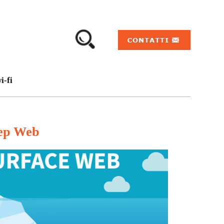
i-fi
eep Web