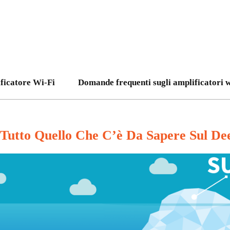
ficatore Wi-Fi
Domande frequenti sugli amplificatori w
Tutto Quello Che C’è Da Sapere Sul D