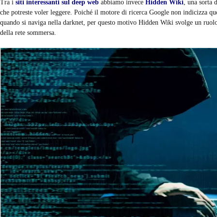
Tra i
siti interessanti sul deep web
abbiamo invece
Hidden Wiki
, una sorta 
che potreste voler leggere. Poiché il motore di ricerca Google non indicizza ques
quando si naviga nella darknet, per questo motivo Hidden Wiki svolge un ruolo
della rete sommersa.