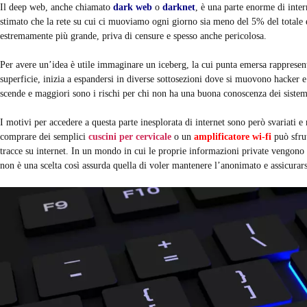
Il deep web, anche chiamato
dark web
o
darknet
, è una parte enorme di inter
stimato che la rete su cui ci muoviamo ogni giorno sia meno del 5% del totale e 
estremamente più grande, priva di censure e spesso anche pericolosa.
Per avere un’idea è utile immaginare un iceberg, la cui punta emersa rappresenta 
superficie, inizia a espandersi in diverse sottosezioni dove si muovono hacker e
scende e maggiori sono i rischi per chi non ha una buona conoscenza dei sistemi
I motivi per accedere a questa parte inesplorata di internet sono però svariati e
comprare dei semplici
cuscini per cervicale
o un
amplificatore wi-fi
può sfru
tracce su internet. In un mondo in cui le proprie informazioni private vengono 
non è una scelta così assurda quella di voler mantenere l’anonimato e assicurar