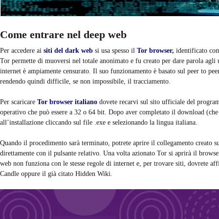
Come entrare nel deep web
Per accedere ai
siti del dark web
si usa spesso il
Tor browser
,
identificato c
Tor permette di muoversi nel totale anonimato e fu creato per dare parola agli 
internet è ampiamente censurato. Il suo funzionamento è basato sul peer to peer
rendendo quindi difficile, se non impossibile, il tracciamento.
Per scaricare
Tor browser italiano
dovete recarvi sul sito ufficiale del progra
operativo che può essere a 32 o 64 bit. Dopo aver completato il download (che
all’installazione cliccando sul file .exe e selezionando la lingua italiana.
Quando il procedimento sarà terminato, potrete aprire il collegamento creato su
direttamente con il pulsante relativo. Una volta azionato Tor si aprirà il browse
web non funziona con le stesse regole di internet e, per trovare siti, dovrete 
Candle oppure il già citato Hidden Wiki.