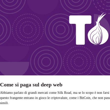
Come si paga sul deep web
Abbiamo parlato di grandi mercati come Silk Road, ma se lo scopo è non farsi t
questo frangente entrano in gioco le criptovalute, come i BitCoin, che non passa
simili.